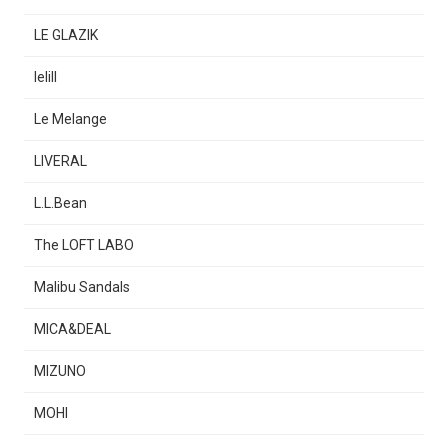
LE GLAZIK
lelill
Le Melange
LIVERAL
L.L.Bean
The LOFT LABO
Malibu Sandals
MICA&DEAL
MIZUNO
MOHI