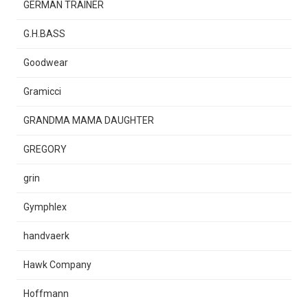
GERMAN TRAINER
G.H.BASS
Goodwear
Gramicci
GRANDMA MAMA DAUGHTER
GREGORY
grin
Gymphlex
handvaerk
Hawk Company
Hoffmann