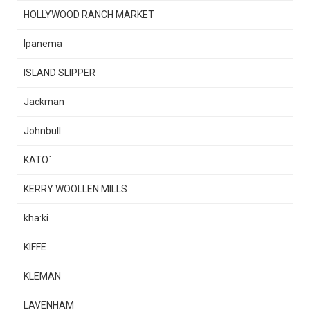
HOLLYWOOD RANCH MARKET
Ipanema
ISLAND SLIPPER
Jackman
Johnbull
KATO`
KERRY WOOLLEN MILLS
kha:ki
KIFFE
KLEMAN
LAVENHAM