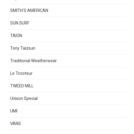
SMITH'S AMERICAN
SUN SURF
TAION
Tony Taizsun
Traditional Weatherwear
Le Tricoteur
TWEED MILL
Unison Special
UMI
VANS