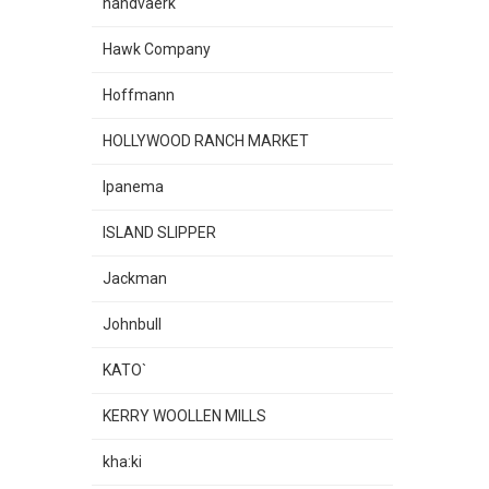
handvaerk
Hawk Company
Hoffmann
HOLLYWOOD RANCH MARKET
Ipanema
ISLAND SLIPPER
Jackman
Johnbull
KATO`
KERRY WOOLLEN MILLS
kha:ki