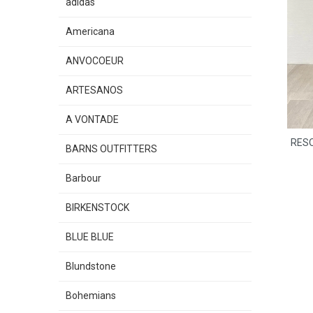
adidas
Americana
ANVOCOEUR
ARTESANOS
A VONTADE
RES
BARNS OUTFITTERS
Barbour
BIRKENSTOCK
BLUE BLUE
Blundstone
Bohemians