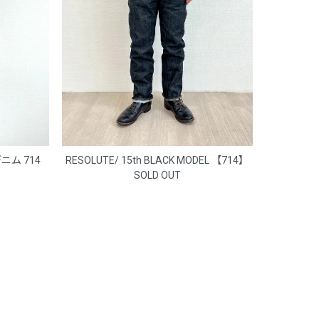
ニム 714
RESOLUTE/ 15th BLACK MODEL 【714】
SOLD OUT