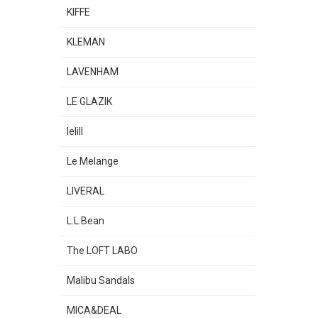
KIFFE
KLEMAN
LAVENHAM
LE GLAZIK
lelill
Le Melange
LIVERAL
L.L.Bean
The LOFT LABO
Malibu Sandals
MICA&DEAL