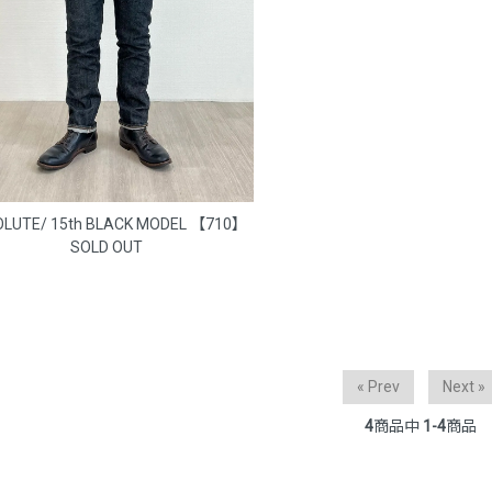
OLUTE/ 15th BLACK MODEL 【710】
SOLD OUT
« Prev
Next »
4
商品中
1-4
商品