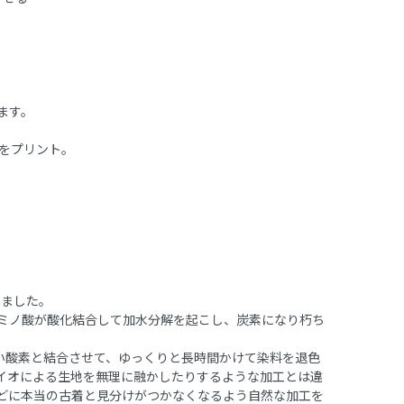
ます。
R」をプリント。
いました。
ミノ酸が酸化結合して加水分解を起こし、炭素になり朽ち
料を使い酸素と結合させて、ゆっくりと長時間かけて染料を退色
イオによる生地を無理に融かしたりするような加工とは違
どに本当の古着と見分けがつかなくなるよう自然な加工を