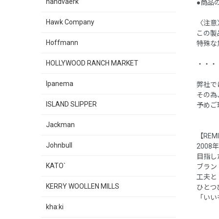
handvaerk
●商品
Hawk Company
〈注意
この製
Hoffmann
特殊な
HOLLYWOOD RANCH MARKET
・・・
Ipanema
弊社で
その為
ISLAND SLIPPER
予めご
Jackman
【REM
Johnbull
200
目指し
KATO`
ブランド
工夫と
KERRY WOOLLEN MILLS
ひとつ
「いい
kha:ki