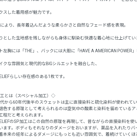
クスした着用感が魅力です。
工により、長年着込んだような柔らかさと自然なフェード感を表現。
りとした生地感を残しながらも身体に馴染む快適な着心地に仕上げてい
左胸には「THE」、バックには大胆に「HAVE A AMERICAN POWE
イクな雰囲気と現代的なBIGシルエットを融合した、
 RELIEFらしい存在感のある1枚です。
加工とは（スペシャル加工）◇
0年代から60年代後半のスウェットは主に直接染料と硫化染料が使われて
退色する原理として考えられるのは空気中の酸素と染料を留めているア
工程だと考えられます。
I RELIEFのSP加工はこの自然の原理を再現して、昔ながらの直接染
います。ボディもそれなりのダメージをおいますが、薬品を入れたりバ
着本来の経年によるダメージにもっとも近い雰囲気で、着続けていくほ