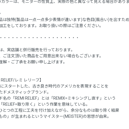
のカラーは、モニターの性質上、実際の色と異なって見える場合があり
〉
品は独特(製品は一点一点多少表情が違います)な色目(風合い)を出すた
加工をしております。お取り扱いの際はご注意ください。
・・・・・・・・・・・・・・・・・・・・
は、実店舗と併行販売を行っております。
、ご注文頂いた商品をご用意出来ない場合もございます。
理解・ご了承をお願い申し上げます。
I RELIEF/レミ レリーフ】
8年にスタートした、古き良き時代のアメリカを表現することを
たドメスティックブランド。
名の「REMI RELIEF」とは「REMIX=ミキシングし直す」という
「RELIEF=取り除く」という作業を意味している。
ひとつの工程に工夫を付け加えながら、余分なものは取り除く結果
もの」が生まれるというマイスター(MEISTER)の思想が由来。