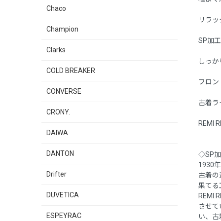
Chaco
リラッ
Champion
SP加
Clarks
しっか
COLD BREAKER
フロント
CONVERSE
古着ラ
CRONY.
REMI
DAIWA
DANTON
◇SP
193
Drifter
古着の
果てる
DUVETICA
REM
させて
ESPEYRAC
い、古