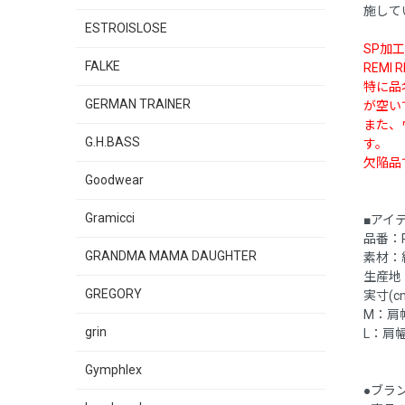
施して
ESTROISLOSE
SP加
FALKE
REM
特に品
GERMAN TRAINER
が空い
また、
G.H.BASS
す。
欠陥品
Goodwear
Gramicci
■アイ
品番：R
GRANDMA MAMA DAUGHTER
素材：綿
生産地
GREGORY
実寸(c
M：肩幅 
grin
L：肩幅 
Gymphlex
●ブラ