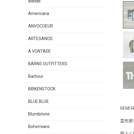
adidas
Americana
ANVOCOEUR
ARTESANOS
A VONTADE
BARNS OUTFITTERS
Barbour
BIRKENSTOCK
BLUE BLUE
REM
Blundstone
空気感を
Bohemians
程よく