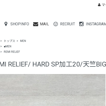
マ
SHOPINFO
MAIL
RECRUIT
INSTAGRA
>
トップス
>
MEN
>
■MEN
>
REMI RELIEF
MI RELIEF/ HARD SP加工20/天竺BI