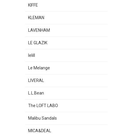
KIFFE
KLEMAN
LAVENHAM
LE GLAZIK
lelill
Le Melange
LIVERAL
L.L.Bean
The LOFT LABO
Malibu Sandals
MICA&DEAL