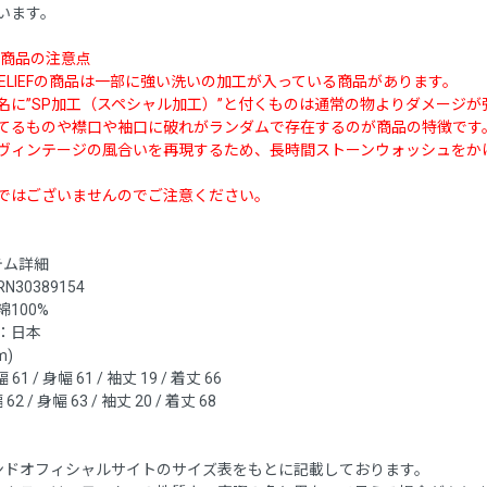
います。
工商品の注意点
I RELIEFの商品は一部に強い洗いの加工が入っている商品があります。
名に”SP加工（スペシャル加工）”と付くものは通常の物よりダメージ
てるものや襟口や袖口に破れがランダムで存在するのが商品の特徴です
ヴィンテージの風合いを再現するため、長時間ストーンウォッシュをか
ではございませんのでご注意ください。
テム詳細
N30389154
100%
：日本
m)
61 / 身幅 61 / 袖丈 19 / 着丈 66
62 / 身幅 63 / 袖丈 20 / 着丈 68
ンドオフィシャルサイトのサイズ表をもとに記載しております。