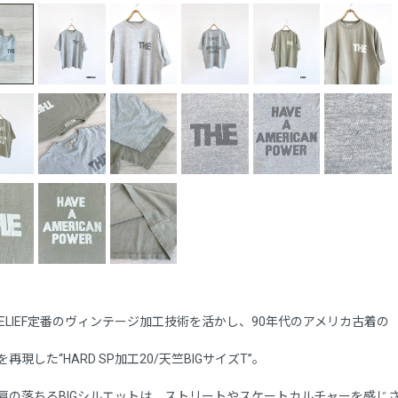
I RELIEF定番のヴィンテージ加工技術を活かし、90年代のアメリカ古着の
再現した“HARD SP加工20/天竺BIGサイズT”。
肩の落ちるBIGシルエットは、ストリートやスケートカルチャーを感じ