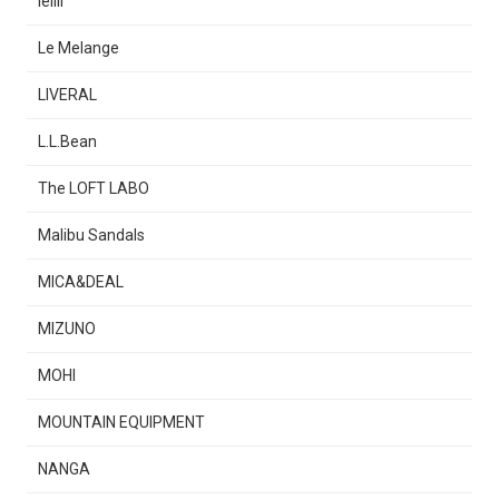
lelill
Le Melange
LIVERAL
L.L.Bean
The LOFT LABO
Malibu Sandals
MICA&DEAL
MIZUNO
MOHI
MOUNTAIN EQUIPMENT
NANGA