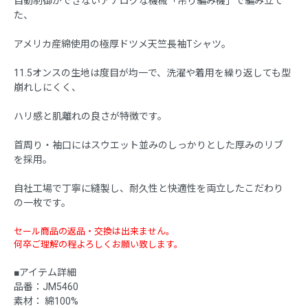
自動制御ができないアナログな機械「吊り編み機」で編み立て
た、
アメリカ産綿使用の極厚ドツメ天竺長袖Tシャツ。
11.5オンスの生地は度目が均一で、洗濯や着用を繰り返しても型
崩れしにくく、
ハリ感と肌離れの良さが特徴です。
首周り・袖口にはスウエット並みのしっかりとした厚みのリブ
を採用。
自社工場で丁寧に縫製し、耐久性と快適性を両立したこだわり
の一枚です。
セール商品の返品・交換は出来ません。
何卒ご理解の程よろしくお願い致します。
■アイテム詳細
品番：JM5460
素材： 綿100%