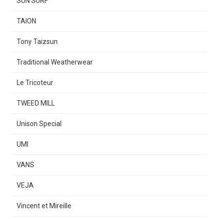
SUN SURF
TAION
Tony Taizsun
Traditional Weatherwear
Le Tricoteur
TWEED MILL
Unison Special
UMI
VANS
VEJA
Vincent et Mireille