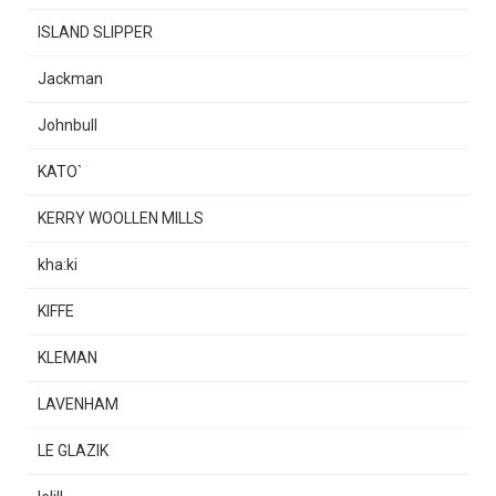
ISLAND SLIPPER
Jackman
Johnbull
KATO`
KERRY WOOLLEN MILLS
kha:ki
KIFFE
KLEMAN
LAVENHAM
LE GLAZIK