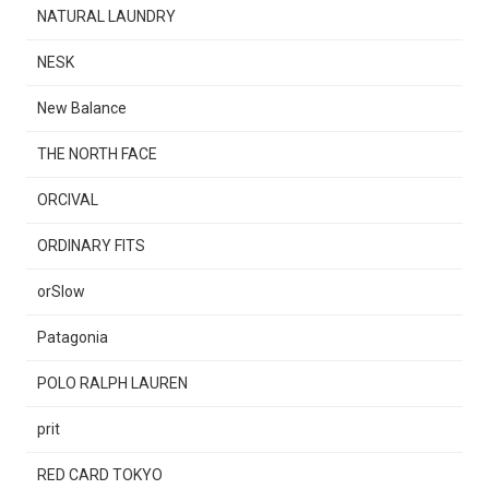
NATURAL LAUNDRY
NESK
New Balance
THE NORTH FACE
ORCIVAL
ORDINARY FITS
orSlow
Patagonia
POLO RALPH LAUREN
prit
RED CARD TOKYO