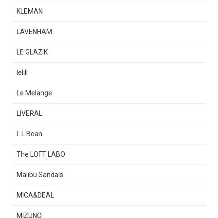
KLEMAN
LAVENHAM
LE GLAZIK
lelill
Le Melange
LIVERAL
L.L.Bean
The LOFT LABO
Malibu Sandals
MICA&DEAL
MIZUNO