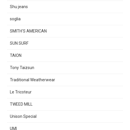
Shu jeans
soglia
SMITH'S AMERICAN
SUN SURF
TAION
Tony Taizsun
Traditional Weatherwear
Le Tricoteur
TWEED MILL
Unison Special
UMI