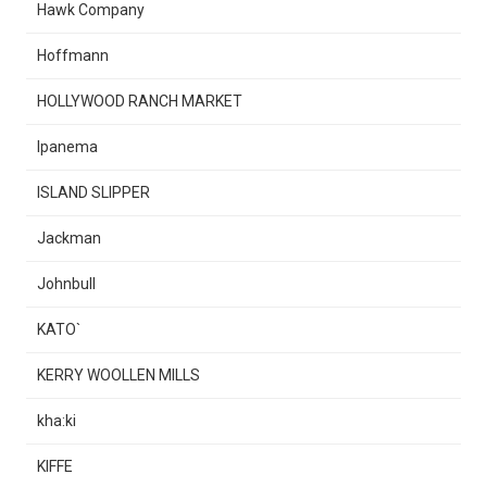
Hawk Company
Hoffmann
HOLLYWOOD RANCH MARKET
Ipanema
ISLAND SLIPPER
Jackman
Johnbull
KATO`
KERRY WOOLLEN MILLS
kha:ki
KIFFE