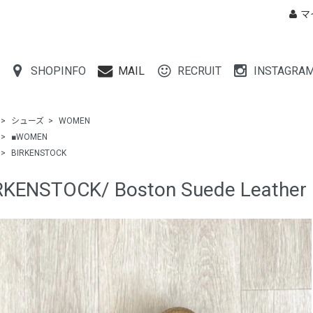
マ
SHOPINFO
MAIL
RECRUIT
INSTAGRA
>
シューズ
>
WOMEN
>
■WOMEN
>
BIRKENSTOCK
RKENSTOCK/ Boston Suede Leathe