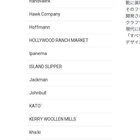
handvaerk
靴に装
そのフ
Hawk Company
開発さ
クラフ
Hoffmann
現代に
「すべ
HOLLYWOOD RANCH MARKET
デザイ
Ipanema
ISLAND SLIPPER
Jackman
Johnbull
KATO`
KERRY WOOLLEN MILLS
kha:ki