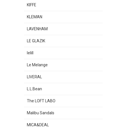
KIFFE
KLEMAN
LAVENHAM
LE GLAZIK
lelill
Le Melange
LIVERAL
L.L.Bean
The LOFT LABO
Malibu Sandals
MICA&DEAL