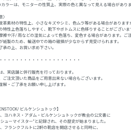
のカラーは、モニターの性質上、実際の色と異なって見える場合があり
意〉
皮革素材の特性上、小さなキズやシミ、色ムラ等がある場合があります
の特性上色落ちしやすく、靴下やボトムスに色移りすることがございま
摩擦や汗/ 雨などの湿気によって色落ち、変色する場合があります。ご
が紙製のため、輸送中での箱の破損が少なからず見受けられます。
了承の上、お買い求め下さい。
・・・・・・・・・・・・・・・・・・・・
は、実店舗と併行販売を行っております。
、ご注文頂いた商品をご用意出来ない場合もございます。
理解・ご了承をお願い申し上げます。
KENSTOCK/ ビルケンシュトック】
4年、ヨハネス・アダム・ビルケンシュトックが教会の公文書に
のシューマイスター”と記録され、その歴史が始まりました。
6年、フランクフルトに2軒の靴店を開店させると同時に、