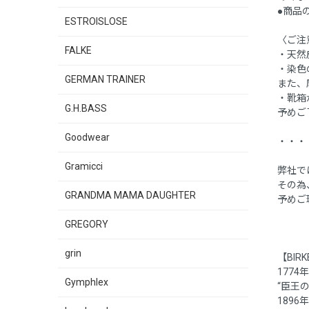
●商品
ESTROISLOSE
〈ご注
FALKE
・天然
・染色
GERMAN TRAINER
また、
・靴箱
G.H.BASS
予めご
Goodwear
・・・
Gramicci
弊社で
その為
GRANDMA MAMA DAUGHTER
予めご
GREGORY
grin
【BIR
177
Gymphlex
“臣王
189