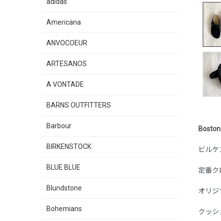
adidas
Americana
ANVOCOEUR
ARTESANOS
A VONTADE
BARNS OUTFITTERS
Barbour
Bosto
BIRKENSTOCK
ビルケ
BLUE BLUE
定番ク
Blundstone
オリジ
Bohemians
クッシ