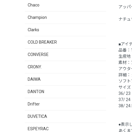
Chaco
アッパ
Champion
ナチュ
Clarks
COLD BREAKER
■アイ
品番：1
CONVERSE
生産地
素材：
CRONY.
アウタ
詳細：
DAIWA
ソフト
サイズ：
DANTON
36/ 23
37/ 24
Drifter
38/ 24.
DUVETICA
●表示
ESPEYRAC
あくま