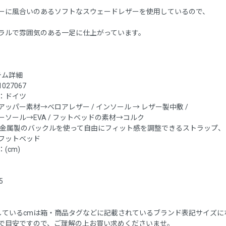
ーに風合いのあるソフトなスウェードレザーを使用しているので、
ラルで雰囲気のある一足に仕上がっています。
テム詳細
027067
：ドイツ
アッパー素材→ベロアレザー / インソール → レザー製中敷 /
ーソール→EVA / フットベッドの素材→コルク
 金属製のバックルを使って自由にフィット感を調整できるストラップ、
フットベッド
(cm)
5
しているcmは箱・商品タグなどに記載されているブランド表記サイズに
で目安ですので、ご理解の上お買い求めくださいませ。