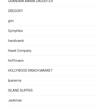
GRANDMA MAMA DAUGHTER
GREGORY
grin
Gymphlex
handvaerk
Hawk Company
Hoffmann
HOLLYWOOD RANCH MARKET
Ipanema
ISLAND SLIPPER
Jackman