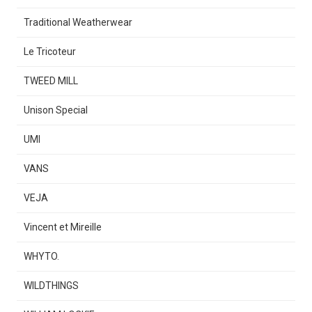
Traditional Weatherwear
Le Tricoteur
TWEED MILL
Unison Special
UMI
VANS
VEJA
Vincent et Mireille
WHYTO.
WILDTHINGS