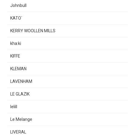
Johnbull
KATO`
KERRY WOOLLEN MILLS
kha:ki
KIFFE
KLEMAN
LAVENHAM
LE GLAZIK
lelill
Le Melange
LIVERAL