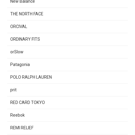
New Balance
THE NORTH FACE
ORCIVAL
ORDINARY FITS
orSlow
Patagonia
POLO RALPH LAUREN
prit
RED CARD TOKYO
Reebok
REMI RELIEF