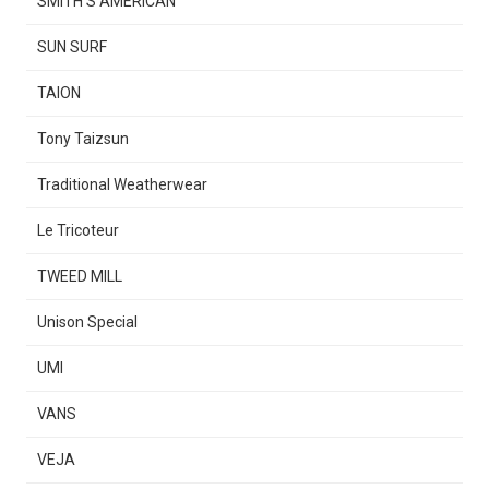
SMITH'S AMERICAN
SUN SURF
TAION
Tony Taizsun
Traditional Weatherwear
Le Tricoteur
TWEED MILL
Unison Special
UMI
VANS
VEJA