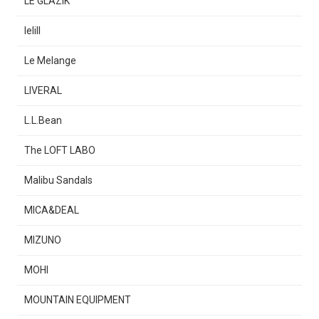
LE GLAZIK
lelill
Le Melange
LIVERAL
L.L.Bean
The LOFT LABO
Malibu Sandals
MICA&DEAL
MIZUNO
MOHI
MOUNTAIN EQUIPMENT