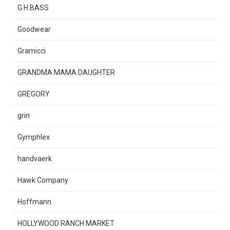
G.H.BASS
Goodwear
Gramicci
GRANDMA MAMA DAUGHTER
GREGORY
grin
Gymphlex
handvaerk
Hawk Company
Hoffmann
HOLLYWOOD RANCH MARKET