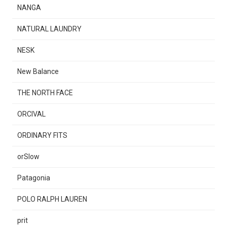
NANGA
NATURAL LAUNDRY
NESK
New Balance
THE NORTH FACE
ORCIVAL
ORDINARY FITS
orSlow
Patagonia
POLO RALPH LAUREN
prit