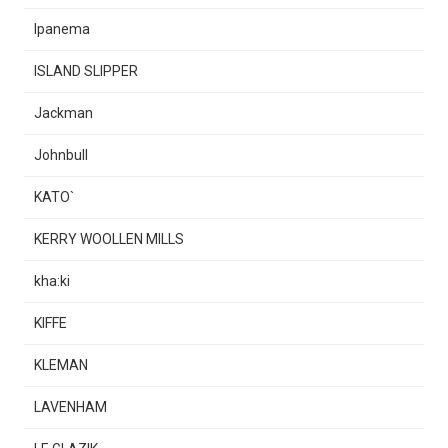
Ipanema
ISLAND SLIPPER
Jackman
Johnbull
KATO`
KERRY WOOLLEN MILLS
kha:ki
KIFFE
KLEMAN
LAVENHAM